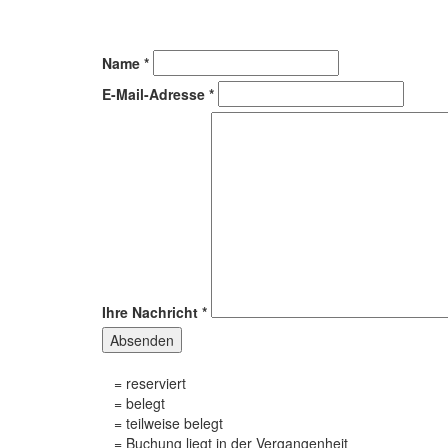
Name
*
E-Mail-Adresse
*
Ihre Nachricht
*
Absenden
= reserviert
= belegt
= teilweise belegt
= Buchung liegt in der Vergangenheit