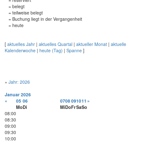
= reserviert
= belegt
= teilweise belegt
= Buchung liegt in der Vergangenheit
= heute
[
aktuelles Jahr
|
aktuelles Quartal
|
aktueller Monat
|
aktuelle
Kalenderwoche
|
heute (Tag)
|
Spanne
]
»
Jahr: 2026
Januar
2026
«
05
06
07
08
09
10
11
»
Mo
Di
Mi
Do
Fr
Sa
So
08:00
08:30
09:00
09:30
10:00