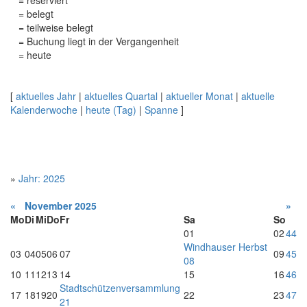
= reserviert
= belegt
= teilweise belegt
= Buchung liegt in der Vergangenheit
= heute
[
aktuelles Jahr
|
aktuelles Quartal
|
aktueller Monat
|
aktuelle
Kalenderwoche
|
heute (Tag)
|
Spanne
]
»
Jahr: 2025
«
November 2025
»
Mo
Di
Mi
Do
Fr
Sa
So
01
02
44
Windhauser Herbst
03
04
05
06
07
09
45
08
10
11
12
13
14
15
16
46
Stadtschützenversammlung
17
18
19
20
22
23
47
21