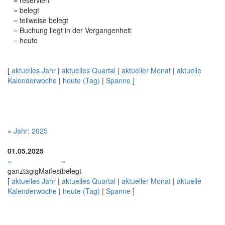
= reserviert
= belegt
= teilweise belegt
= Buchung liegt in der Vergangenheit
= heute
[
aktuelles Jahr
|
aktuelles Quartal
|
aktueller Monat
|
aktuelle
Kalenderwoche
|
heute (Tag)
|
Spanne
]
»
Jahr: 2025
01.05.2025
«
»
ganztägig
Maifest
belegt
[
aktuelles Jahr
|
aktuelles Quartal
|
aktueller Monat
|
aktuelle
Kalenderwoche
|
heute (Tag)
|
Spanne
]