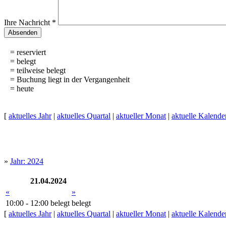
Ihre Nachricht
*
Absenden
= reserviert
= belegt
= teilweise belegt
= Buchung liegt in der Vergangenheit
= heute
[
aktuelles Jahr
|
aktuelles Quartal
|
aktueller Monat
|
aktuelle Kalend
»
Jahr: 2024
21.04.2024
«
»
10:00 - 12:00
belegt
belegt
[
aktuelles Jahr
|
aktuelles Quartal
|
aktueller Monat
|
aktuelle Kalend