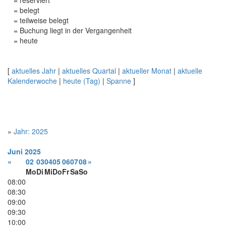
= reserviert
= belegt
= teilweise belegt
= Buchung liegt in der Vergangenheit
= heute
[
aktuelles Jahr
|
aktuelles Quartal
|
aktueller Monat
|
aktuelle
Kalenderwoche
|
heute (Tag)
|
Spanne
]
»
Jahr: 2025
Juni
2025
«
02
03
04
05
06
07
08
»
Mo
Di
Mi
Do
Fr
Sa
So
08:00
08:30
09:00
09:30
10:00