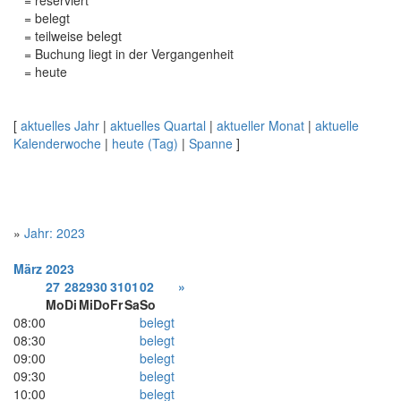
= reserviert
= belegt
= teilweise belegt
= Buchung liegt in der Vergangenheit
= heute
[
aktuelles Jahr
|
aktuelles Quartal
|
aktueller Monat
|
aktuelle
Kalenderwoche
|
heute (Tag)
|
Spanne
]
»
Jahr: 2023
März
2023
27
28
29
30
31
01
02
»
Mo
Di
Mi
Do
Fr
Sa
So
08:00
belegt
08:30
belegt
09:00
belegt
09:30
belegt
10:00
belegt